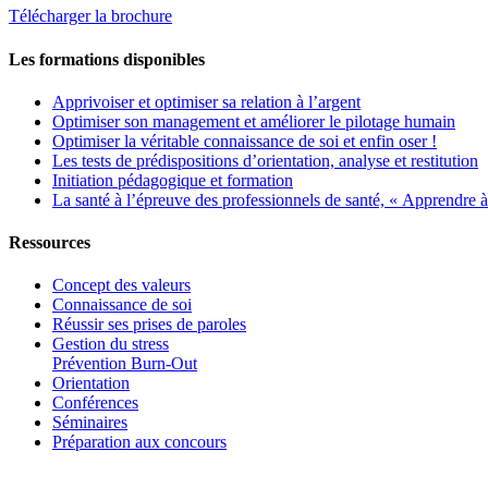
Télécharger la brochure
Les formations disponibles
Apprivoiser et optimiser sa relation à l’argent
Optimiser son management et améliorer le pilotage humain
Optimiser la véritable connaissance de soi et enfin oser !
Les tests de prédispositions d’orientation, analyse et restitution
Initiation pédagogique et formation
La santé à l’épreuve des professionnels de santé, « Apprendre à 
Ressources
Concept des valeurs
Connaissance de soi
Réussir ses prises de paroles
Gestion du stress
Prévention Burn-Out
Orientation
Conférences
Séminaires
Préparation aux concours