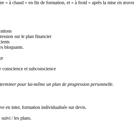
ire « à chaud » en fin de formation, et « à froid » après la mise en œuvr
rations
ession sur le plan financier
cients
es bloquants.
ur
re conscience et subconscience
 déterminer pour lui-même un plan de progression personnelle.
e en inter, formation individualisée sur devis.
 suivi / les plans.