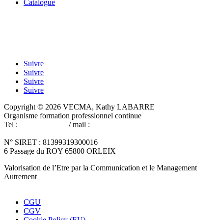
Catalogue
Suivre
Suivre
Suivre
Suivre
Copyright © 2026 VECMA, Kathy LABARRE
Organisme formation professionnel continue
Tel :
06 60 41 74 53
/ mail :
cabinetdeformation-
vecma@wanadoo.fr
N° SIRET : 81399319300016
6 Passage du ROY 65800 ORLEIX
Valorisation de l’Etre par la Communication et le Management
Autrement
Réalisation du site Fred Baheux
CGU
CGV
Cookie Policy (EU)