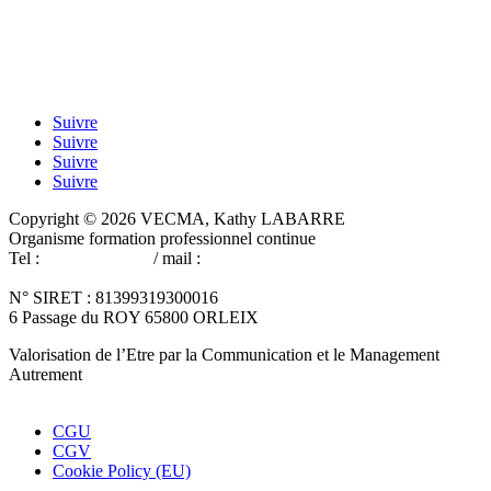
Suivre
Suivre
Suivre
Suivre
Copyright © 2026 VECMA, Kathy LABARRE
Organisme formation professionnel continue
Tel :
06 60 41 74 53
/ mail :
cabinetdeformation-
vecma@wanadoo.fr
N° SIRET : 81399319300016
6 Passage du ROY 65800 ORLEIX
Valorisation de l’Etre par la Communication et le Management
Autrement
Réalisation du site Fred Baheux
CGU
CGV
Cookie Policy (EU)