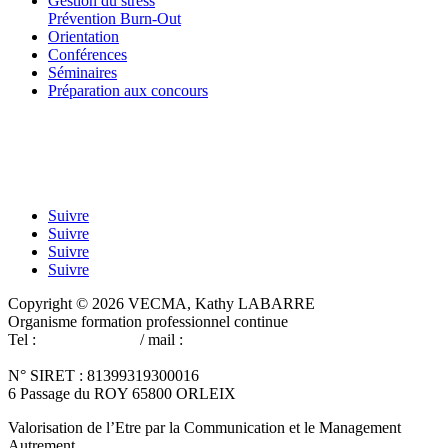
Gestion du stress
Prévention Burn-Out
Orientation
Conférences
Séminaires
Préparation aux concours
Suivre
Suivre
Suivre
Suivre
Copyright © 2026 VECMA, Kathy LABARRE
Organisme formation professionnel continue
Tel :
06 60 41 74 53
/ mail :
cabinetdeformation-
vecma@wanadoo.fr
N° SIRET : 81399319300016
6 Passage du ROY 65800 ORLEIX
Valorisation de l’Etre par la Communication et le Management
Autrement