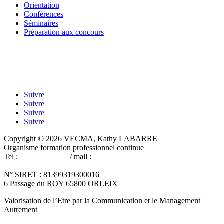
Orientation
Conférences
Séminaires
Préparation aux concours
Suivre
Suivre
Suivre
Suivre
Copyright © 2026 VECMA, Kathy LABARRE
Organisme formation professionnel continue
Tel :
06 60 41 74 53
/ mail :
cabinetdeformation-
vecma@wanadoo.fr
N° SIRET : 81399319300016
6 Passage du ROY 65800 ORLEIX
Valorisation de l’Etre par la Communication et le Management
Autrement
Réalisation du site Fred Baheux